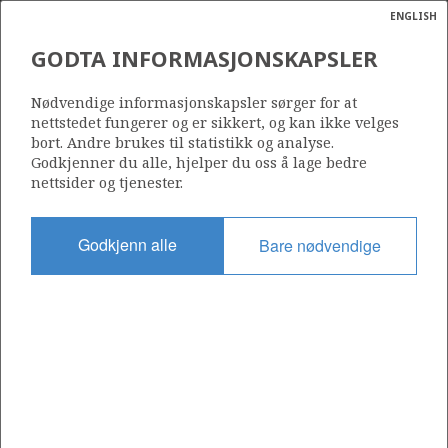
ENGLISH
Søk
N
P
MENY
GODTA INFORMASJONSKAPSLER
Ordlist
Energik
724 B
Nødvendige informasjonskapsler sørger for at
nettstedet fungerer og er sikkert, og kan ikke velges
bort. Andre brukes til statistikk og analyse.
Godkjenner du alle, hjelper du oss å lage bedre
nettsider og tjenester.
Område
NORDSJØEN
Godkjenn alle
Bare nødvendige
Tildelt dato
06.02.2015
Gyldig til
07.02.2018
Gjeldende fase
Status
INACTIVE