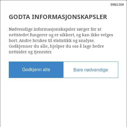
ENGLISH
Søk
N
P
MENY
GODTA INFORMASJONSKAPSLER
Ordlist
Energik
734
Nødvendige informasjonskapsler sørger for at
nettstedet fungerer og er sikkert, og kan ikke velges
bort. Andre brukes til statistikk og analyse.
Godkjenner du alle, hjelper du oss å lage bedre
nettsider og tjenester.
Område
NORDSJØEN
Godkjenn alle
Bare nødvendige
Tildelt dato
07.02.2014
Gyldig til
07.02.2018
Gjeldende fase
Status
INACTIVE