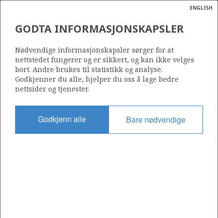
ENGLISH
Søk
N
P
MENY
GODTA INFORMASJONSKAPSLER
Ordlist
Energik
740 B
Nødvendige informasjonskapsler sørger for at
nettstedet fungerer og er sikkert, og kan ikke velges
bort. Andre brukes til statistikk og analyse.
Godkjenner du alle, hjelper du oss å lage bedre
nettsider og tjenester.
Område
NORDSJØEN
Godkjenn alle
Bare nødvendige
Tildelt dato
10.02.2017
Gyldig til
07.02.2020
Gjeldende fase
Status
INACTIVE