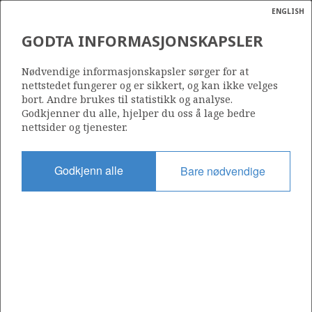
ENGLISH
Søk
N
P
MENY
GODTA INFORMASJONSKAPSLER
Ordlist
Energik
747 B
Nødvendige informasjonskapsler sørger for at
nettstedet fungerer og er sikkert, og kan ikke velges
bort. Andre brukes til statistikk og analyse.
Godkjenner du alle, hjelper du oss å lage bedre
nettsider og tjenester.
Område
NORDSJØEN
Godkjenn alle
Bare nødvendige
Tildelt dato
05.02.2016
Gyldig til
07.02.2018
Gjeldende fase
Status
INACTIVE