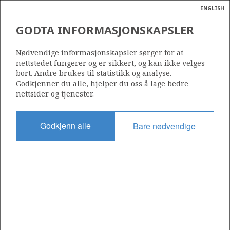
ENGLISH
Søk
N
P
MENY
GODTA INFORMASJONSKAPSLER
Ordlist
Energik
759
Nødvendige informasjonskapsler sørger for at
nettstedet fungerer og er sikkert, og kan ikke velges
bort. Andre brukes til statistikk og analyse.
Godkjenner du alle, hjelper du oss å lage bedre
nettsider og tjenester.
Område
NORSKEHAVET
Godkjenn alle
Bare nødvendige
Tildelt dato
07.02.2014
Gyldig til
07.02.2016
Gjeldende fase
Status
INACTIVE