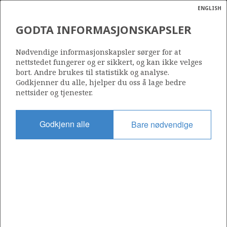
ENGLISH
Søk
N
P
MENY
GODTA INFORMASJONSKAPSLER
Ordlist
Energik
760 B
Nødvendige informasjonskapsler sørger for at
nettstedet fungerer og er sikkert, og kan ikke velges
bort. Andre brukes til statistikk og analyse.
Godkjenner du alle, hjelper du oss å lage bedre
nettsider og tjenester.
Område
NORSKEHAVET
Godkjenn alle
Bare nødvendige
Tildelt dato
06.02.2015
Gyldig til
31.12.2016
Gjeldende fase
Status
INACTIVE