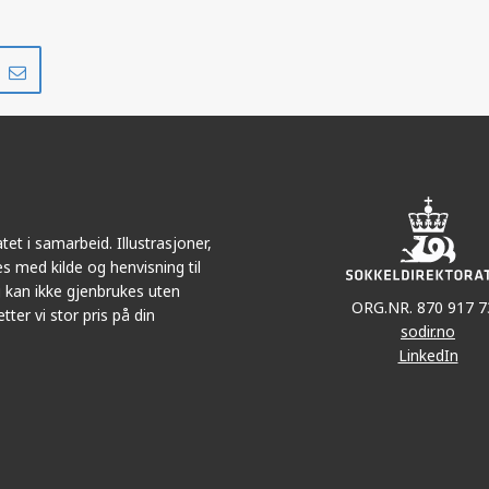
Del
Del
på
i
r
LinkedIn
e-
post
et i samarbeid. Illustrasjoner,
s med kilde og henvisning til
 kan ikke gjenbrukes uten
ORG.NR. 870 917 7
tter vi stor pris på din
sodir.no
LinkedIn