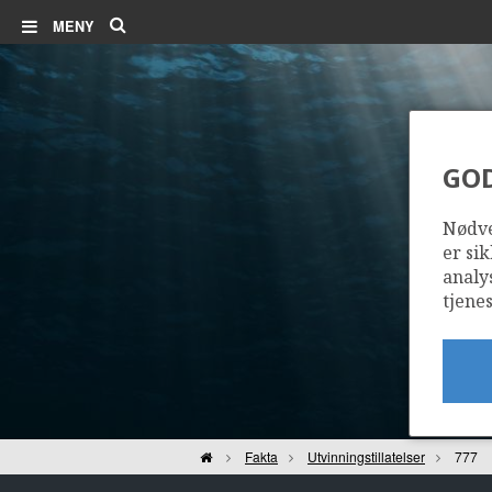
Søk
MENY
GO
Nødve
er sik
analy
tjenes
Hjem
Fakta
Utvinningstillatelser
777