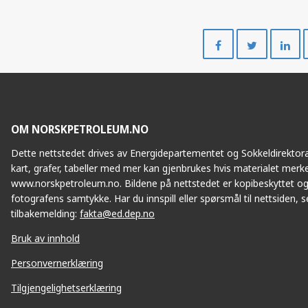
Del
Del
på
på
Facebook
Twitte
OM NORSKPETROLEUM.NO
Dette nettstedet drives av Energidepartementet og Sokkeldirektorat
kart, grafer, tabeller med mer kan gjenbrukes hvis materialet merke
www.norskpetroleum.no. Bildene på nettstedet er kopibeskyttet og
fotografens samtykke. Har du innspill eller spørsmål til nettsiden, se
tilbakemelding:
fakta@ed.dep.no
Bruk av innhold
Personvernerklæring
Tilgjengelighetserklæring