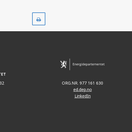
Skriv
ut
32
ORG.NR. 977 161 630
ed.dep.no
LinkedIn