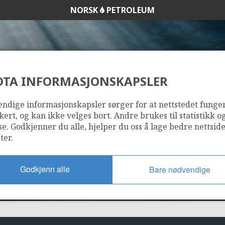
NORSK
PETROLEUM
DTA INFORMASJONSKAPSLER
777
ndige informasjonskapsler sørger for at nettstedet funge
kert, og kan ikke velges bort. Andre brukes til statistikk o
se. Godkjenner du alle, hjelper du oss å lage bedre nettsid
ter.
Godkjenn alle
Bare nødvendige