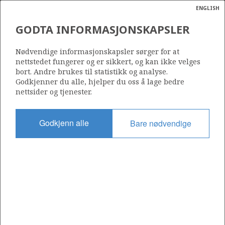
ENGLISH
Søk
N
P
MENY
GODTA INFORMASJONSKAPSLER
Ordlist
Energik
796
Nødvendige informasjonskapsler sørger for at
nettstedet fungerer og er sikkert, og kan ikke velges
bort. Andre brukes til statistikk og analyse.
Godkjenner du alle, hjelper du oss å lage bedre
nettsider og tjenester.
Område
NORSKEHAVET
Godkjenn alle
Bare nødvendige
Tildelt dato
06.02.2015
Gyldig til
06.02.2020
Gjeldende fase
Status
INACTIVE