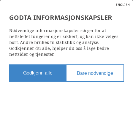
ENGLISH
Søk
N
P
MENY
GODTA INFORMASJONSKAPSLER
Ordlist
Energik
803
Nødvendige informasjonskapsler sørger for at
nettstedet fungerer og er sikkert, og kan ikke velges
bort. Andre brukes til statistikk og analyse.
Godkjenner du alle, hjelper du oss å lage bedre
nettsider og tjenester.
Område
BARENTSHAVET
Godkjenn alle
Bare nødvendige
Tildelt dato
06.02.2015
Gyldig til
06.02.2019
Gjeldende fase
Status
INACTIVE