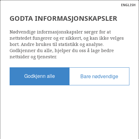
ENGLISH
Søk
N
P
MENY
GODTA INFORMASJONSKAPSLER
Ordlist
Energik
810 B
Nødvendige informasjonskapsler sørger for at
nettstedet fungerer og er sikkert, og kan ikke velges
bort. Andre brukes til statistikk og analyse.
Godkjenner du alle, hjelper du oss å lage bedre
nettsider og tjenester.
Område
NORDSJØEN
Godkjenn alle
Bare nødvendige
Tildelt dato
02.03.2018
Gyldig til
05.08.2019
Gjeldende fase
Status
INACTIVE