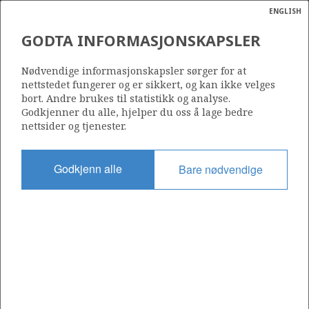
ENGLISH
Søk
N
P
MENY
GODTA INFORMASJONSKAPSLER
Ordlist
Energik
815
Nødvendige informasjonskapsler sørger for at
nettstedet fungerer og er sikkert, og kan ikke velges
bort. Andre brukes til statistikk og analyse.
Godkjenner du alle, hjelper du oss å lage bedre
nettsider og tjenester.
Område
NORDSJØEN
Godkjenn alle
Bare nødvendige
Tildelt dato
05.02.2016
Gyldig til
05.02.2024
Gjeldende fase
Status
INACTIVE