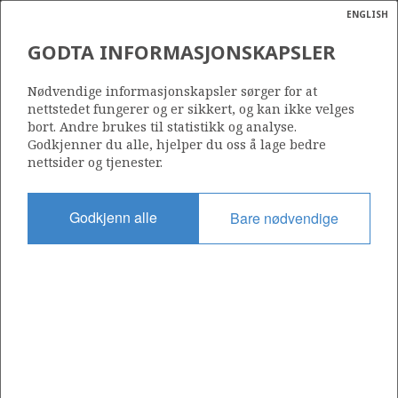
ENGLISH
Søk
N
P
MENY
GODTA INFORMASJONSKAPSLER
Ordlist
Energik
862
Nødvendige informasjonskapsler sørger for at
nettstedet fungerer og er sikkert, og kan ikke velges
bort. Andre brukes til statistikk og analyse.
Godkjenner du alle, hjelper du oss å lage bedre
nettsider og tjenester.
Område
NORDSJØEN
Godkjenn alle
Bare nødvendige
Tildelt dato
10.02.2017
Gyldig til
10.02.2021
Gjeldende fase
Status
INACTIVE