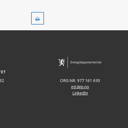
Skriv
ut
32
ORG.NR. 977 161 630
ed.dep.no
LinkedIn