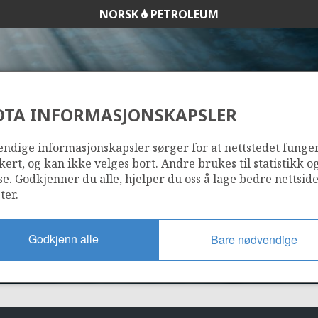
NORSK
PETROLEUM
DTA INFORMASJONSKAPSLER
863
ndige informasjonskapsler sørger for at nettstedet funge
kert, og kan ikke velges bort. Andre brukes til statistikk o
se. Godkjenner du alle, hjelper du oss å lage bedre nettsid
ter.
Godkjenn alle
Bare nødvendige