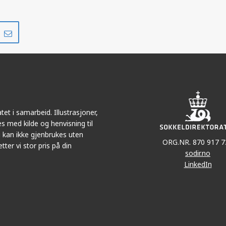
Del
Del
på
i
r
LinkedIn
e-
post
et i samarbeid. Illustrasjoner,
s med kilde og henvisning til
 kan ikke gjenbrukes uten
ORG.NR. 870 917 7
tter vi stor pris på din
sodir.no
LinkedIn