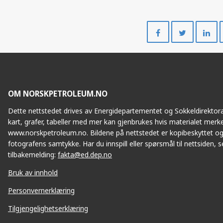
Del
Del
på
på
Facebook
Twitte
OM NORSKPETROLEUM.NO
Dette nettstedet drives av Energidepartementet og Sokkeldirektorat
kart, grafer, tabeller med mer kan gjenbrukes hvis materialet merke
www.norskpetroleum.no. Bildene på nettstedet er kopibeskyttet og
fotografens samtykke. Har du innspill eller spørsmål til nettsiden, se
tilbakemelding:
fakta@ed.dep.no
Bruk av innhold
Personvernerklæring
Tilgjengelighetserklæring