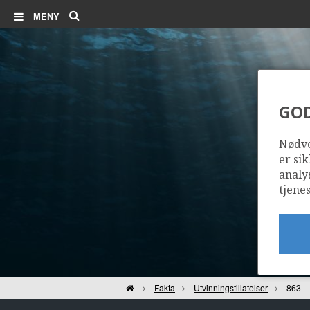
Søk
MENY
GO
Nødve
er sik
analy
tjenes
Hjem
Fakta
Utvinningstillatelser
863