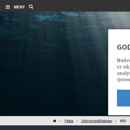
Søk
MENY
GO
Nødve
er sik
analy
tjenes
Hjem
Fakta
Utvinningstillatelser
865