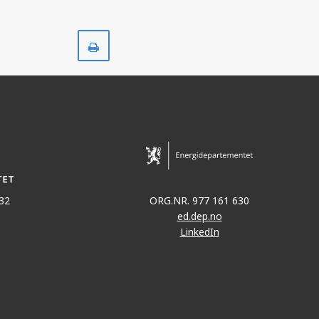
Skriv
ut
32
ORG.NR. 977 161 630
ed.dep.no
LinkedIn