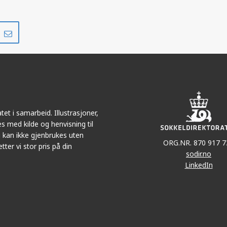
Del
Del
på
i
r
LinkedIn
e-
post
et i samarbeid. Illustrasjoner,
s med kilde og henvisning til
 kan ikke gjenbrukes uten
ORG.NR. 870 917 7
tter vi stor pris på din
sodir.no
LinkedIn