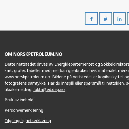
Del
Del
på
på
Facebook
Twitte
OM NORSKPETROLEUM.NO
Dette nettstedet drives av Energidepartementet og Sokkeldirektorat
kart, grafer, tabeller med mer kan gjenbrukes hvis materialet merke
www.norskpetroleum.no. Bildene på nettstedet er kopibeskyttet og
fotografens samtykke. Har du innspill eller spørsmål til nettsiden, se
tilbakemelding:
fakta@ed.dep.no
Bruk av innhold
Personvernerklæring
Tilgjengelighetserklæring