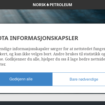
NORSK
PETROLEUM
DTA INFORMASJONSKAPSLER
865
ndige informasjonskapsler sørger for at nettstedet funge
kert, og kan ikke velges bort. Andre brukes til statistikk o
se. Godkjenner du alle, hjelper du oss å lage bedre nettsid
ter.
Godkjenn alle
Bare nødvendige