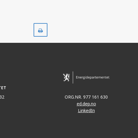
Skriv
ut
32
ORG.NR. 977 161 630
ed.dep.no
LinkedIn