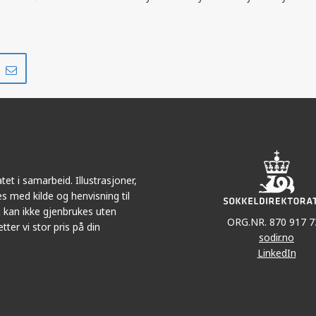
RØY
Del
Del
på
i
r
LinkedIn
e-
post
ATLA
et i samarbeid. Illustrasjoner,
s med kilde og henvisning til
 kan ikke gjenbrukes uten
ORG.NR. 870 917 7
tter vi stor pris på din
sodir.no
LinkedIn
RNE