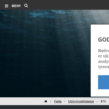
Søk
MENY
GO
Nødve
er sik
analy
tjenes
Hjem
Fakta
Utvinningstillatelser
874