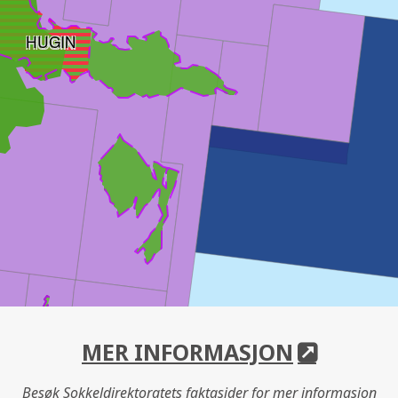
HUGIN
ATELLITTER
MER INFORMASJON
Besøk Sokkeldirektoratets faktasider for mer informasjon