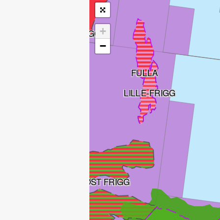
+
NORDØST FRIGG
−
FULLA
LILLE-FRIGG
ØST FRIGG