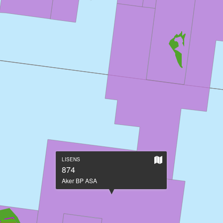
Vis
LISENS
på
874
stort
Aker BP ASA
kart