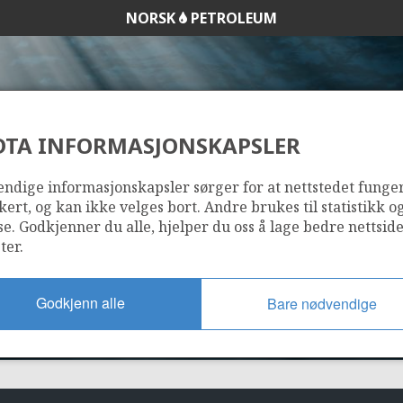
NORSK
PETROLEUM
TUNE
DTA INFORMASJONSKAPSLER
874
ndige informasjonskapsler sørger for at nettstedet funge
kert, og kan ikke velges bort. Andre brukes til statistikk o
se. Godkjenner du alle, hjelper du oss å lage bedre nettsid
ter.
Godkjenn alle
Bare nødvendige