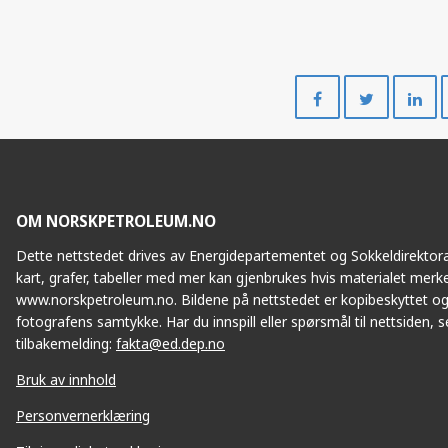
F
VALE
Del
Del
på
på
Facebook
Twitte
ILJE
OM NORSKPETROLEUM.NO
Dette nettstedet drives av Energidepartementet og Sokkeldirektorat
kart, grafer, tabeller med mer kan gjenbrukes hvis materialet merke
www.norskpetroleum.no. Bildene på nettstedet er kopibeskyttet og
TYRVING
fotografens samtykke. Har du innspill eller spørsmål til nettsiden, se
tilbakemelding:
fakta@ed.dep.no
SKI
Bruk av innhold
Personvernerklæring