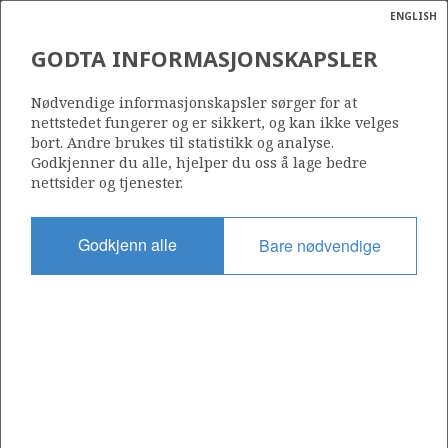
ENGLISH
Søk
N
P
MENY
GODTA INFORMASJONSKAPSLER
Ordlist
Energik
879
Nødvendige informasjonskapsler sørger for at
nettstedet fungerer og er sikkert, og kan ikke velges
bort. Andre brukes til statistikk og analyse.
Godkjenner du alle, hjelper du oss å lage bedre
nettsider og tjenester.
Område
NORDSJØEN
Godkjenn alle
Bare nødvendige
Tildelt dato
10.02.2017
Gyldig til
10.02.2019
Gjeldende fase
Status
INACTIVE