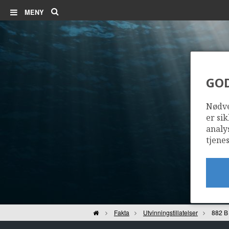
Søk
MENY
GO
Nødve
er sik
analy
tjenes
Hjem
Fakta
Utvinningstillatelser
882 B