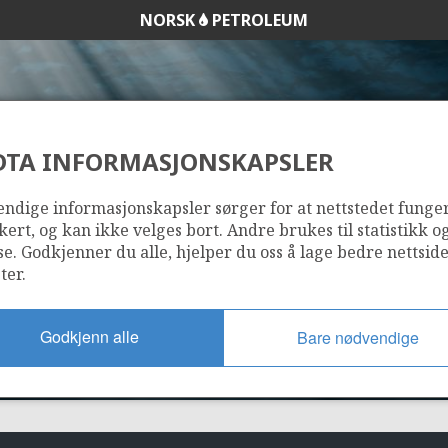
NORSK
PETROLEUM
DTA INFORMASJONSKAPSLER
882 B
ndige informasjonskapsler sørger for at nettstedet funge
kert, og kan ikke velges bort. Andre brukes til statistikk o
se. Godkjenner du alle, hjelper du oss å lage bedre nettsid
ter.
Godkjenn alle
Bare nødvendige