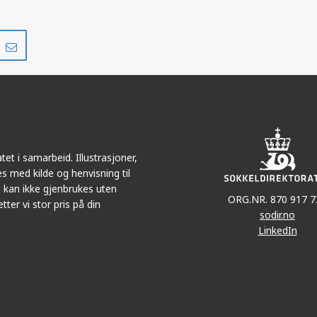
Del
Del
på
i
r
LinkedIn
e-
post
et i samarbeid. Illustrasjoner,
s med kilde og henvisning til
 kan ikke gjenbrukes uten
ORG.NR. 870 917 7
tter vi stor pris på din
sodir.no
LinkedIn