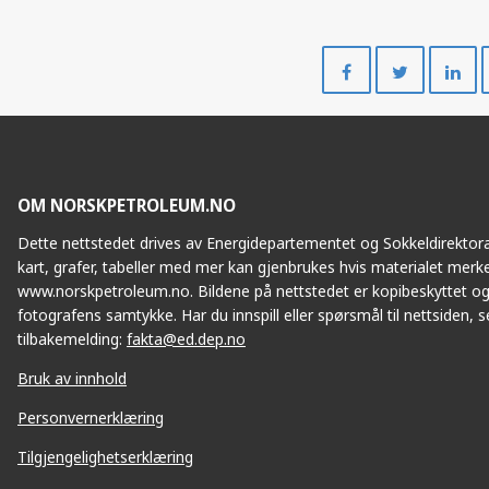
Del
Del
på
på
Facebook
Twitte
OM NORSKPETROLEUM.NO
Dette nettstedet drives av Energidepartementet og Sokkeldirektorat
kart, grafer, tabeller med mer kan gjenbrukes hvis materialet merke
www.norskpetroleum.no. Bildene på nettstedet er kopibeskyttet og
fotografens samtykke. Har du innspill eller spørsmål til nettsiden, se
tilbakemelding:
fakta@ed.dep.no
Bruk av innhold
Personvernerklæring
Tilgjengelighetserklæring