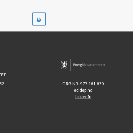
Skriv
ut
32
ORG.NR. 977 161 630
ed.dep.no
LinkedIn