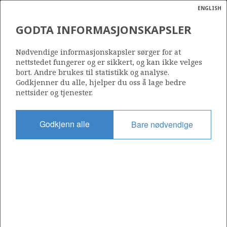
ENGLISH
Søk
N
P
MENY
GODTA INFORMASJONSKAPSLER
Ordlist
Energik
901
Nødvendige informasjonskapsler sørger for at
nettstedet fungerer og er sikkert, og kan ikke velges
bort. Andre brukes til statistikk og analyse.
Godkjenner du alle, hjelper du oss å lage bedre
nettsider og tjenester.
Område
BARENTSHAVET
Godkjenn alle
Bare nødvendige
Tildelt dato
10.02.2017
Gyldig til
10.02.2024
Gjeldende fase
Status
INACTIVE