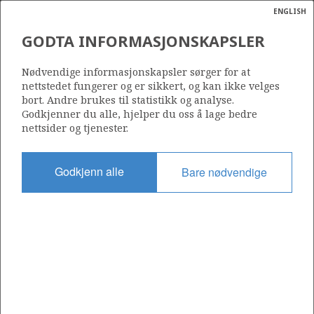
ENGLISH
Søk
N
P
MENY
GODTA INFORMASJONSKAPSLER
Ordlist
Energik
906
Nødvendige informasjonskapsler sørger for at
nettstedet fungerer og er sikkert, og kan ikke velges
bort. Andre brukes til statistikk og analyse.
Godkjenner du alle, hjelper du oss å lage bedre
nettsider og tjenester.
Område
NORDSJØEN
Godkjenn alle
Bare nødvendige
Tildelt dato
02.03.2018
Gyldig til
02.03.2023
Gjeldende fase
Status
INACTIVE