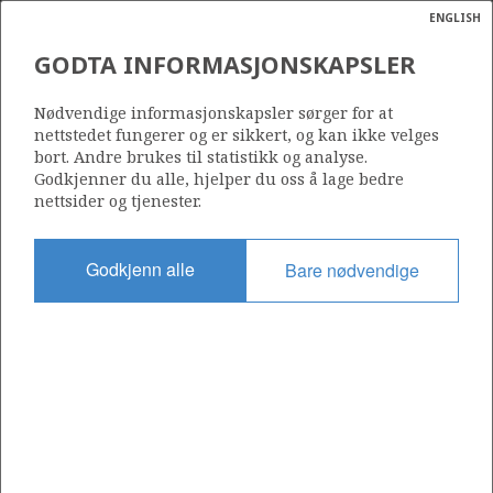
ENGLISH
Søk
N
P
MENY
GODTA INFORMASJONSKAPSLER
Ordlist
Energik
910
Nødvendige informasjonskapsler sørger for at
nettstedet fungerer og er sikkert, og kan ikke velges
bort. Andre brukes til statistikk og analyse.
Godkjenner du alle, hjelper du oss å lage bedre
nettsider og tjenester.
Område
NORDSJØEN
Godkjenn alle
Bare nødvendige
Tildelt dato
02.03.2018
Gyldig til
26.08.2020
Gjeldende fase
Status
INACTIVE