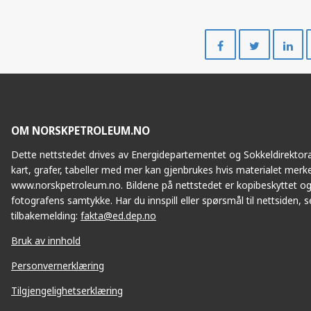
Del
Del
på
på
Facebook
Twitte
OM NORSKPETROLEUM.NO
Dette nettstedet drives av Energidepartementet og Sokkeldirektorat
kart, grafer, tabeller med mer kan gjenbrukes hvis materialet merke
www.norskpetroleum.no. Bildene på nettstedet er kopibeskyttet og
fotografens samtykke. Har du innspill eller spørsmål til nettsiden, se
tilbakemelding:
fakta@ed.dep.no
Bruk av innhold
Personvernerklæring
Tilgjengelighetserklæring