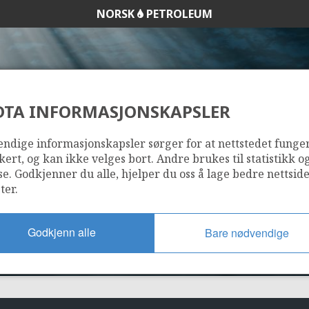
NORSK
PETROLEUM
DTA INFORMASJONSKAPSLER
924
ndige informasjonskapsler sørger for at nettstedet funge
kert, og kan ikke velges bort. Andre brukes til statistikk o
se. Godkjenner du alle, hjelper du oss å lage bedre nettsid
ter.
Godkjenn alle
Bare nødvendige