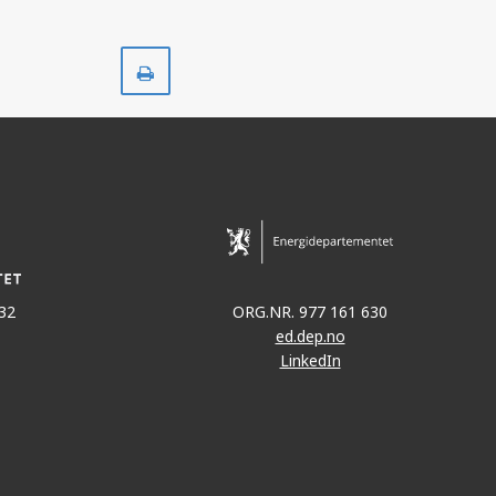
Skriv
ut
32
ORG.NR. 977 161 630
ed.dep.no
LinkedIn