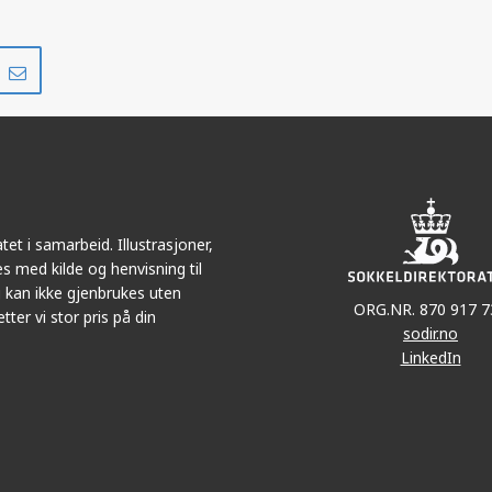
Del
Del
på
i
r
LinkedIn
e-
post
et i samarbeid. Illustrasjoner,
s med kilde og henvisning til
 kan ikke gjenbrukes uten
ORG.NR. 870 917 7
tter vi stor pris på din
sodir.no
LinkedIn