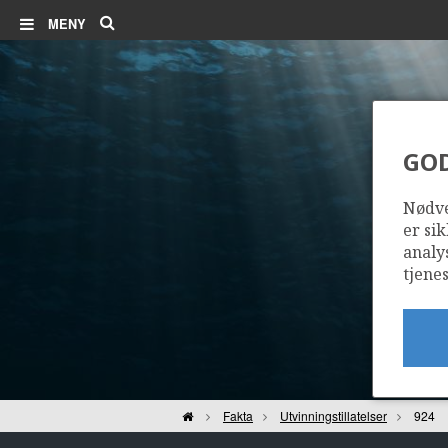
Søk
MENY
GO
Nødve
er sik
analy
tjenes
Hjem
Fakta
Utvinningstillatelser
924