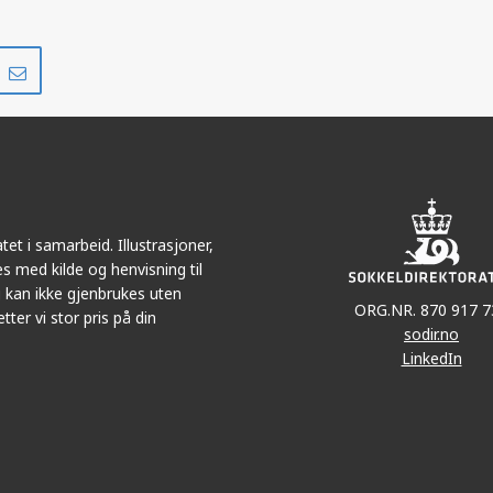
Del
Del
på
i
r
LinkedIn
e-
post
et i samarbeid. Illustrasjoner,
s med kilde og henvisning til
 kan ikke gjenbrukes uten
ORG.NR. 870 917 7
tter vi stor pris på din
sodir.no
LinkedIn