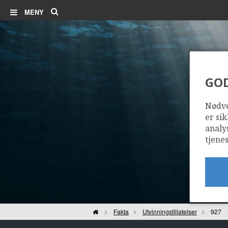
Søk
MENY
GO
Nødve
er sik
analy
tjenes
Hjem
Fakta
Utvinningstillatelser
927