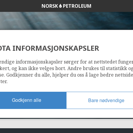
NORSK
PETROLEUM
DTA INFORMASJONSKAPSLER
927
ndige informasjonskapsler sørger for at nettstedet funge
kert, og kan ikke velges bort. Andre brukes til statistikk o
se. Godkjenner du alle, hjelper du oss å lage bedre nettsid
ter.
Godkjenn alle
Bare nødvendige