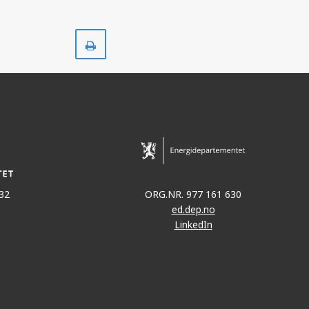
Skriv
ut
32
ORG.NR. 977 161 630
ed.dep.no
LinkedIn