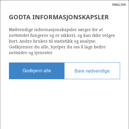
ENGLISH
Søk
N
P
MENY
GODTA INFORMASJONSKAPSLER
Ordlist
Energik
932
Nødvendige informasjonskapsler sørger for at
nettstedet fungerer og er sikkert, og kan ikke velges
bort. Andre brukes til statistikk og analyse.
Godkjenner du alle, hjelper du oss å lage bedre
nettsider og tjenester.
Område
NORDSJØEN
Godkjenn alle
Bare nødvendige
Tildelt dato
02.03.2018
Gyldig til
27.05.2026
Gjeldende fase
Status
INACTIVE