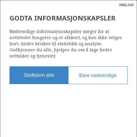
ENGLISH
Søk
N
P
MENY
GODTA INFORMASJONSKAPSLER
Ordlist
Energik
935
Nødvendige informasjonskapsler sørger for at
nettstedet fungerer og er sikkert, og kan ikke velges
bort. Andre brukes til statistikk og analyse.
Godkjenner du alle, hjelper du oss å lage bedre
nettsider og tjenester.
Område
NORSKEHAVET
Godkjenn alle
Bare nødvendige
Tildelt dato
02.03.2018
Gyldig til
12.08.2025
Gjeldende fase
Status
INACTIVE