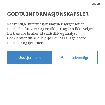
ENGLISH
Søk
N
P
MENY
GODTA INFORMASJONSKAPSLER
Ordlist
Energik
937 B
Nødvendige informasjonskapsler sørger for at
nettstedet fungerer og er sikkert, og kan ikke velges
bort. Andre brukes til statistikk og analyse.
Godkjenner du alle, hjelper du oss å lage bedre
nettsider og tjenester.
Område
NORSKEHAVET
Godkjenn alle
Bare nødvendige
Tildelt dato
01.03.2019
Gyldig til
02.03.2022
Gjeldende fase
Status
INACTIVE