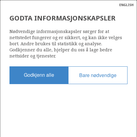
ENGLISH
Søk
N
P
MENY
GODTA INFORMASJONSKAPSLER
Ordlist
Energik
937
Nødvendige informasjonskapsler sørger for at
nettstedet fungerer og er sikkert, og kan ikke velges
bort. Andre brukes til statistikk og analyse.
Godkjenner du alle, hjelper du oss å lage bedre
nettsider og tjenester.
Område
NORSKEHAVET
Godkjenn alle
Bare nødvendige
Tildelt dato
02.03.2018
Gyldig til
02.03.2022
Gjeldende fase
Status
INACTIVE