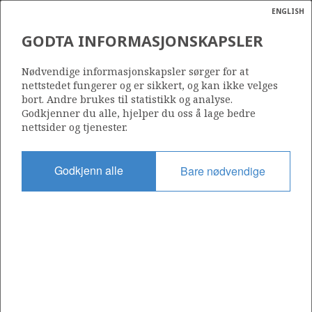
ENGLISH
Søk
N
P
MENY
GODTA INFORMASJONSKAPSLER
Ordlist
Energik
939
Nødvendige informasjonskapsler sørger for at
nettstedet fungerer og er sikkert, og kan ikke velges
bort. Andre brukes til statistikk og analyse.
Godkjenner du alle, hjelper du oss å lage bedre
nettsider og tjenester.
Område
NORSKEHAVET
Godkjenn alle
Bare nødvendige
Tildelt dato
02.03.2018
Gyldig til
01.03.2023
Gjeldende fase
Status
INACTIVE