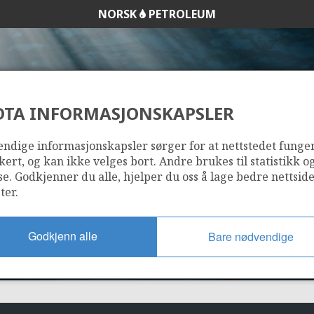
NORSK
PETROLEUM
DTA INFORMASJONSKAPSLER
944
ndige informasjonskapsler sørger for at nettstedet funge
kert, og kan ikke velges bort. Andre brukes til statistikk o
se. Godkjenner du alle, hjelper du oss å lage bedre nettsid
ter.
Godkjenn alle
Bare nødvendige