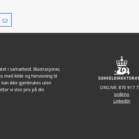
Del
Del
på
i
r
LinkedIn
e-
post
et i samarbeid. Illustrasjoner,
s med kilde og henvisning til
 kan ikke gjenbrukes uten
ORG.NR. 870 917 7
tter vi stor pris på din
sodir.no
LinkedIn