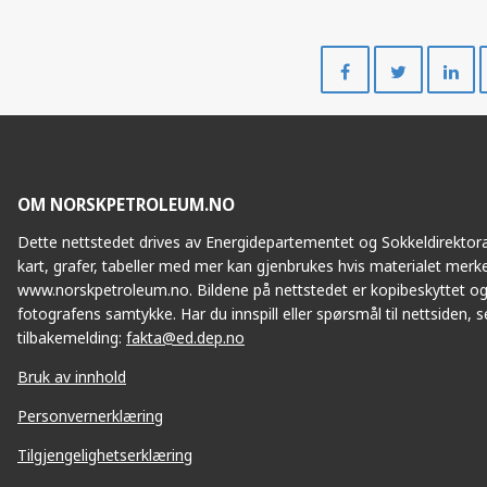
Del
Del
på
på
Facebook
Twitte
OM NORSKPETROLEUM.NO
Dette nettstedet drives av Energidepartementet og Sokkeldirektorat
kart, grafer, tabeller med mer kan gjenbrukes hvis materialet merke
www.norskpetroleum.no. Bildene på nettstedet er kopibeskyttet og
fotografens samtykke. Har du innspill eller spørsmål til nettsiden, se
tilbakemelding:
fakta@ed.dep.no
Bruk av innhold
Personvernerklæring
Tilgjengelighetserklæring