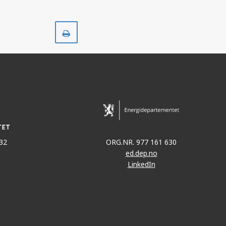
Skriv
ut
32
ORG.NR. 977 161 630
ed.dep.no
LinkedIn