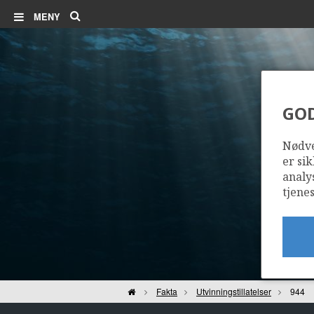
Søk
MENY
GO
Nødve
er sik
analy
tjenes
Hjem
Fakta
Utvinningstillatelser
944