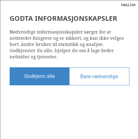
ENGLISH
Søk
N
P
MENY
GODTA INFORMASJONSKAPSLER
Ordlist
Energik
947 B
Nødvendige informasjonskapsler sørger for at
nettstedet fungerer og er sikkert, og kan ikke velges
bort. Andre brukes til statistikk og analyse.
Godkjenner du alle, hjelper du oss å lage bedre
nettsider og tjenester.
Område
NORSKEHAVET
Godkjenn alle
Bare nødvendige
Tildelt dato
14.02.2020
Gyldig til
01.03.2023
Gjeldende fase
Status
INACTIVE