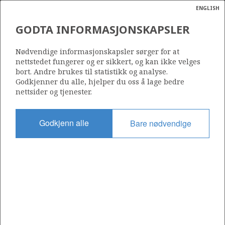
ENGLISH
Søk
N
P
MENY
GODTA INFORMASJONSKAPSLER
Ordlist
Energik
950
Nødvendige informasjonskapsler sørger for at
nettstedet fungerer og er sikkert, og kan ikke velges
bort. Andre brukes til statistikk og analyse.
Godkjenner du alle, hjelper du oss å lage bedre
nettsider og tjenester.
Område
BARENTSHAVET
Godkjenn alle
Bare nødvendige
Tildelt dato
02.03.2018
Gyldig til
01.03.2020
Gjeldende fase
Status
INACTIVE