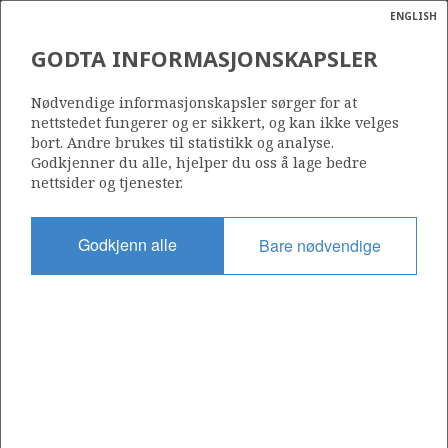
ENGLISH
Søk
N
P
MENY
GODTA INFORMASJONSKAPSLER
Ordlist
Energik
959 B
Nødvendige informasjonskapsler sørger for at
nettstedet fungerer og er sikkert, og kan ikke velges
bort. Andre brukes til statistikk og analyse.
Godkjenner du alle, hjelper du oss å lage bedre
nettsider og tjenester.
Område
NORSKEHAVET
Godkjenn alle
Bare nødvendige
Tildelt dato
01.03.2019
Gyldig til
22.06.2021
Gjeldende fase
Status
INACTIVE