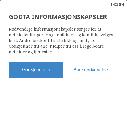
ENGLISH
Søk
N
P
MENY
GODTA INFORMASJONSKAPSLER
Ordlist
Energik
964
Nødvendige informasjonskapsler sørger for at
nettstedet fungerer og er sikkert, og kan ikke velges
bort. Andre brukes til statistikk og analyse.
Godkjenner du alle, hjelper du oss å lage bedre
nettsider og tjenester.
Område
BARENTSHAVET
Godkjenn alle
Bare nødvendige
Tildelt dato
22.06.2018
Gyldig til
22.06.2021
Gjeldende fase
Status
INACTIVE