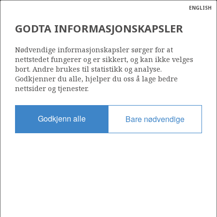
ENGLISH
Søk
N
P
MENY
GODTA INFORMASJONSKAPSLER
Ordlist
Energik
969 B
Nødvendige informasjonskapsler sørger for at
nettstedet fungerer og er sikkert, og kan ikke velges
bort. Andre brukes til statistikk og analyse.
Godkjenner du alle, hjelper du oss å lage bedre
nettsider og tjenester.
Område
NORDSJØEN
Godkjenn alle
Bare nødvendige
Tildelt dato
11.03.2022
Gyldig til
01.03.2024
Gjeldende fase
Status
INACTIVE