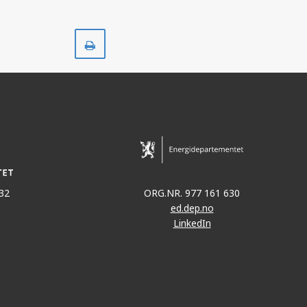
Skriv
ut
32
ORG.NR. 977 161 630
ed.dep.no
LinkedIn