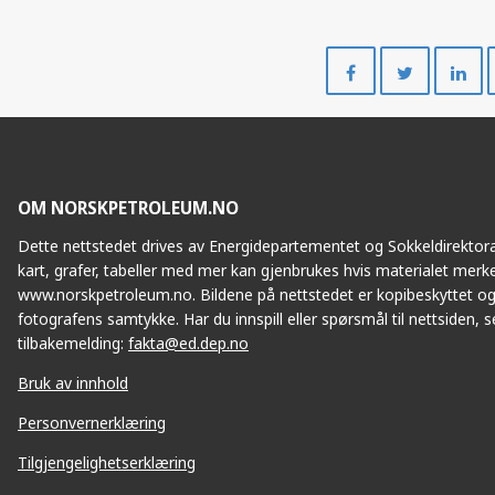
Del
Del
på
på
Facebook
Twitte
OM NORSKPETROLEUM.NO
Dette nettstedet drives av Energidepartementet og Sokkeldirektorat
kart, grafer, tabeller med mer kan gjenbrukes hvis materialet merke
www.norskpetroleum.no. Bildene på nettstedet er kopibeskyttet og
fotografens samtykke. Har du innspill eller spørsmål til nettsiden, se
tilbakemelding:
fakta@ed.dep.no
Bruk av innhold
Personvernerklæring
Tilgjengelighetserklæring