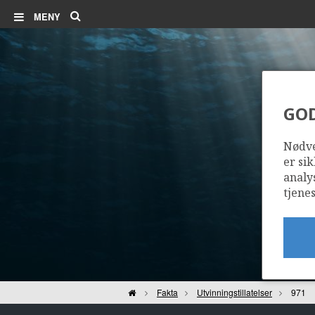
Søk
MENY
GO
Nødve
er sik
analy
tjenes
Hjem
Fakta
Utvinningstillatelser
971