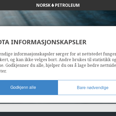
NORSK
PETROLEUM
DTA INFORMASJONSKAPSLER
971
ndige informasjonskapsler sørger for at nettstedet funge
kert, og kan ikke velges bort. Andre brukes til statistikk o
se. Godkjenner du alle, hjelper du oss å lage bedre nettsid
ter.
Godkjenn alle
Bare nødvendige