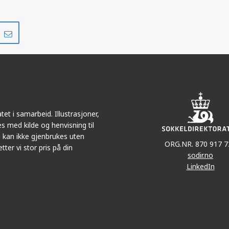
Del
Del
på
i
r
LinkedIn
e-
post
et i samarbeid. Illustrasjoner,
s med kilde og henvisning til
 kan ikke gjenbrukes uten
ORG.NR. 870 917 7
tter vi stor pris på din
sodir.no
LinkedIn