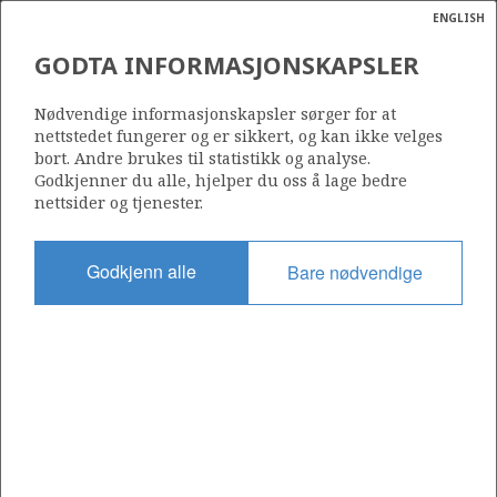
ENGLISH
Søk
N
P
MENY
GODTA INFORMASJONSKAPSLER
Ordlist
Energik
976
Nødvendige informasjonskapsler sørger for at
nettstedet fungerer og er sikkert, og kan ikke velges
bort. Andre brukes til statistikk og analyse.
Godkjenner du alle, hjelper du oss å lage bedre
nettsider og tjenester.
Område
NORDSJØEN
Godkjenn alle
Bare nødvendige
Tildelt dato
01.03.2019
Gyldig til
29.02.2024
Gjeldende fase
Status
INACTIVE