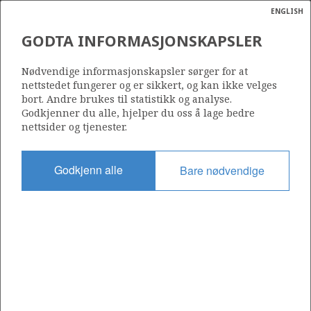
ENGLISH
Søk
N
P
MENY
GODTA INFORMASJONSKAPSLER
Ordlist
Energik
AMAX PETROLEUM NORGE A/S
Nødvendige informasjonskapsler sørger for at
nettstedet fungerer og er sikkert, og kan ikke velges
bort. Andre brukes til statistikk og analyse.
Godkjenner du alle, hjelper du oss å lage bedre
nettsider og tjenester.
Operatør for antall lisenser
0
Godkjenn alle
Bare nødvendige
Rettighetshaver i antall lisenser
0
Operatør for antall felt
0
Operatør for antall funn
0