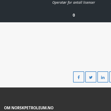
Operatør for antall lisenser
0
Del
Del
på
på
Facebook
Twitte
OM NORSKPETROLEUM.NO