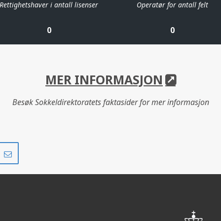
Rettighetshaver i antall lisenser
Operatør for antall felt
0
0
MER INFORMASJON
Besøk Sokkeldirektoratets faktasider for mer informasjon
Del
Del
på
i
r
LinkedIn
e-
post