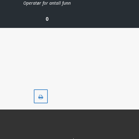
Operatør for antall funn
0
Skriv
ut