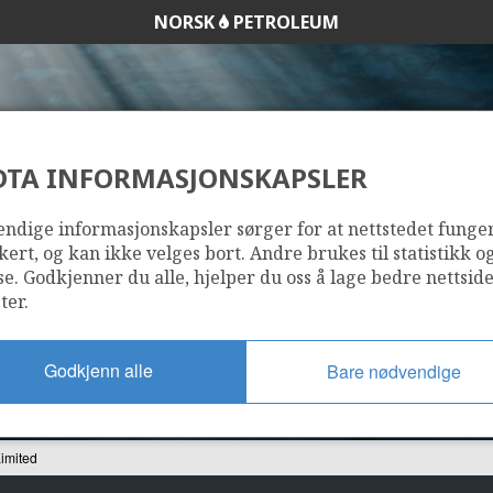
NORSK
PETROLEUM
DTA INFORMASJONSKAPSLER
NTERNATIONAL LI
ndige informasjonskapsler sørger for at nettstedet funge
kert, og kan ikke velges bort. Andre brukes til statistikk o
se. Godkjenner du alle, hjelper du oss å lage bedre nettsid
ter.
Godkjenn alle
Bare nødvendige
Limited