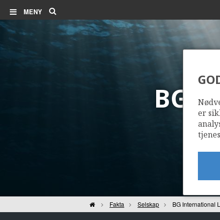
Søk
MENY
GO
BG I
Nødve
er sik
analy
tjenes
Hjem
Fakta
Selskap
BG International 