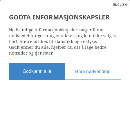
ENGLISH
Søk
N
P
MENY
GODTA INFORMASJONSKAPSLER
Ordlist
Energik
BP NORGE AS
Nødvendige informasjonskapsler sørger for at
nettstedet fungerer og er sikkert, og kan ikke velges
bort. Andre brukes til statistikk og analyse.
Godkjenner du alle, hjelper du oss å lage bedre
nettsider og tjenester.
Operatør for antall lisenser
0
Godkjenn alle
Bare nødvendige
Rettighetshaver i antall lisenser
0
Operatør for antall felt
0
Operatør for antall funn
0