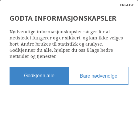
ENGLISH
Søk
N
P
MENY
GODTA INFORMASJONSKAPSLER
Ordlist
Energik
CHRYSAOR NORGE AS
Nødvendige informasjonskapsler sørger for at
nettstedet fungerer og er sikkert, og kan ikke velges
bort. Andre brukes til statistikk og analyse.
Godkjenner du alle, hjelper du oss å lage bedre
nettsider og tjenester.
Operatør for antall lisenser
0
Godkjenn alle
Bare nødvendige
Rettighetshaver i antall lisenser
0
Operatør for antall felt
0
Operatør for antall funn
0