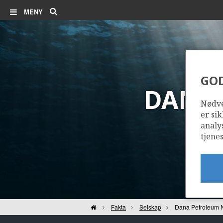
Søk
MENY
GO
DANA
Nødve
er sik
analy
tjenes
Hjem
Fakta
Selskap
Dana Petroleum 