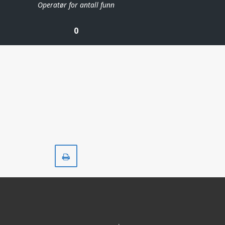
Operatør for antall funn
0
Skriv
ut