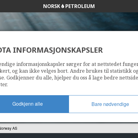
NORSK
PETROLEUM
DTA INFORMASJONSKAPSLER
 PETROLEUM NORW
ndige informasjonskapsler sørger for at nettstedet funge
kert, og kan ikke velges bort. Andre brukes til statistikk o
se. Godkjenner du alle, hjelper du oss å lage bedre nettsid
ter.
Godkjenn alle
Bare nødvendige
Norway AS