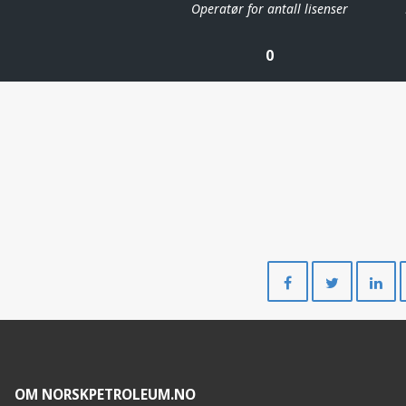
Operatør for antall lisenser
0
Del
Del
på
på
Facebook
Twitte
OM NORSKPETROLEUM.NO