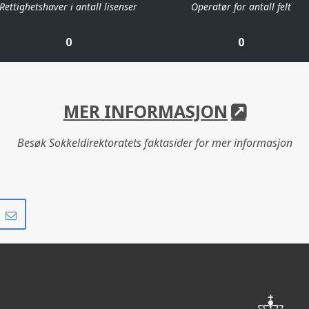
Rettighetshaver i antall lisenser
Operatør for antall felt
0
0
MER INFORMASJON
Besøk Sokkeldirektoratets faktasider for mer informasjon
Del
Del
på
i
r
LinkedIn
e-
post