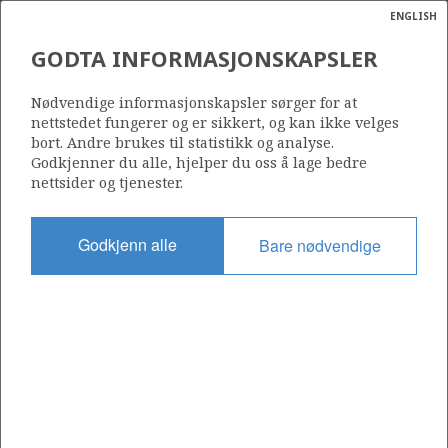
ENGLISH
Søk
N
P
MENY
GODTA INFORMASJONSKAPSLER
Ordlist
Energik
DET NORSKE OLJESELSKAP ASA
Nødvendige informasjonskapsler sørger for at
nettstedet fungerer og er sikkert, og kan ikke velges
bort. Andre brukes til statistikk og analyse.
Godkjenner du alle, hjelper du oss å lage bedre
nettsider og tjenester.
Operatør for antall lisenser
0
Godkjenn alle
Bare nødvendige
Rettighetshaver i antall lisenser
0
Operatør for antall felt
0
Operatør for antall funn
0