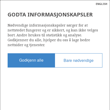
ENGLISH
Søk
N
P
MENY
GODTA INFORMASJONSKAPSLER
Ordlist
Energik
ENDEAVOUR ENERGY NORGE
Nødvendige informasjonskapsler sørger for at
AS
nettstedet fungerer og er sikkert, og kan ikke velges
bort. Andre brukes til statistikk og analyse.
Godkjenner du alle, hjelper du oss å lage bedre
nettsider og tjenester.
Operatør for antall lisenser
0
Godkjenn alle
Bare nødvendige
Rettighetshaver i antall lisenser
0
Operatør for antall felt
0
Operatør for antall funn
0