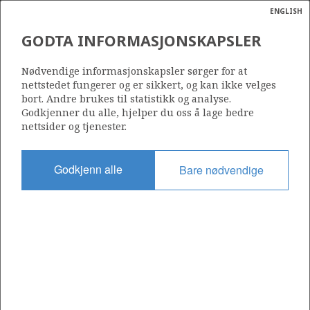
ENGLISH
Søk
N
P
MENY
GODTA INFORMASJONSKAPSLER
Ordlist
Energik
E&P HOLDING AS
Nødvendige informasjonskapsler sørger for at
nettstedet fungerer og er sikkert, og kan ikke velges
bort. Andre brukes til statistikk og analyse.
Godkjenner du alle, hjelper du oss å lage bedre
nettsider og tjenester.
Operatør for antall lisenser
0
Godkjenn alle
Bare nødvendige
Rettighetshaver i antall lisenser
0
Operatør for antall felt
0
Operatør for antall funn
0