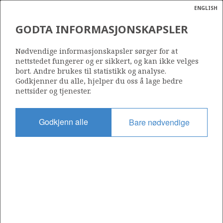
ENGLISH
Søk
N
P
MENY
GODTA INFORMASJONSKAPSLER
Ordlist
Energik
ESSO EXPLORATION AND
Nødvendige informasjonskapsler sørger for at
PRODUCTION NORWAY A/S
nettstedet fungerer og er sikkert, og kan ikke velges
bort. Andre brukes til statistikk og analyse.
Godkjenner du alle, hjelper du oss å lage bedre
nettsider og tjenester.
Operatør for antall lisenser
0
Godkjenn alle
Bare nødvendige
Rettighetshaver i antall lisenser
0
Operatør for antall felt
0
Operatør for antall funn
0