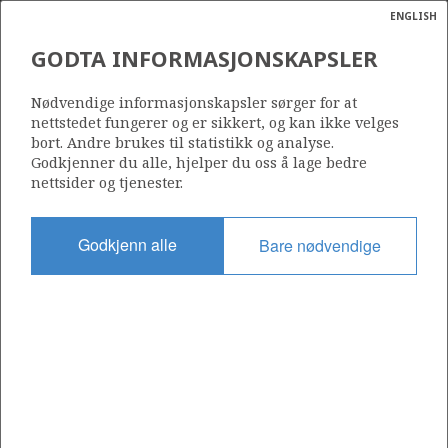
ENGLISH
Søk
N
P
MENY
GODTA INFORMASJONSKAPSLER
Ordlist
Energik
FORTUM PETROLEUM AS
Nødvendige informasjonskapsler sørger for at
nettstedet fungerer og er sikkert, og kan ikke velges
bort. Andre brukes til statistikk og analyse.
Godkjenner du alle, hjelper du oss å lage bedre
nettsider og tjenester.
Operatør for antall lisenser
0
Godkjenn alle
Bare nødvendige
Rettighetshaver i antall lisenser
0
Operatør for antall felt
0
Operatør for antall funn
0