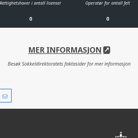
Rettighetshaver i antall lisenser
Operatør for antall felt
0
0
MER INFORMASJON
Besøk Sokkeldirektoratets faktasider for mer informasjon
Del
Del
på
i
r
LinkedIn
e-
post