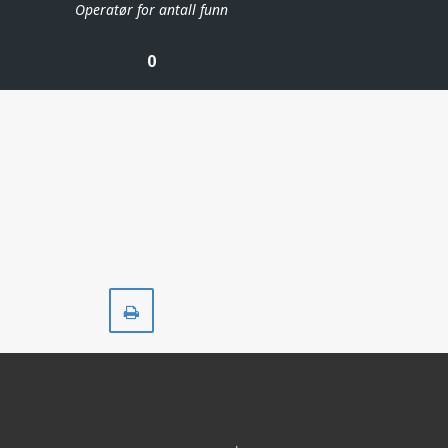
Operatør for antall funn
0
Skriv
ut