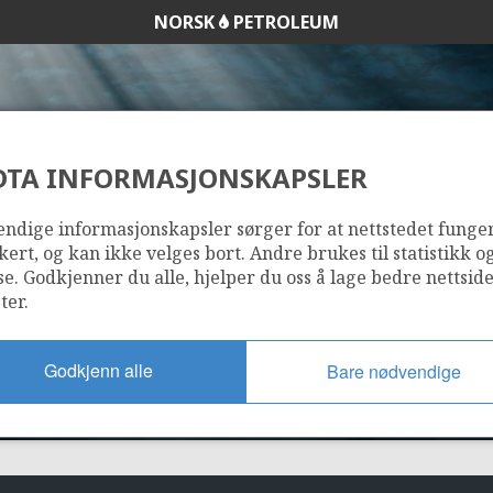
NORSK
PETROLEUM
DTA INFORMASJONSKAPSLER
NORMINOL AS
ndige informasjonskapsler sørger for at nettstedet funge
kert, og kan ikke velges bort. Andre brukes til statistikk o
se. Godkjenner du alle, hjelper du oss å lage bedre nettsid
ter.
Godkjenn alle
Bare nødvendige