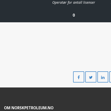
Operatør for antall lisenser
0
Del
Del
på
på
Facebook
Twitte
OM NORSKPETROLEUM.NO