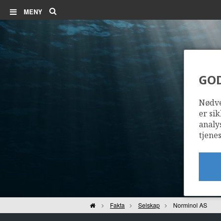
Søk
MENY
GO
Nødve
er sik
analy
tjenes
Hjem
Fakta
Selskap
Norminol AS