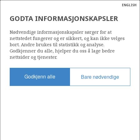
ENGLISH
Søk
N
P
MENY
GODTA INFORMASJONSKAPSLER
Ordlist
Energik
NORSKE OCEAN EXPLORATION
Nødvendige informasjonskapsler sørger for at
COMPANY
nettstedet fungerer og er sikkert, og kan ikke velges
bort. Andre brukes til statistikk og analyse.
Godkjenner du alle, hjelper du oss å lage bedre
nettsider og tjenester.
Operatør for antall lisenser
0
Godkjenn alle
Bare nødvendige
Rettighetshaver i antall lisenser
0
Operatør for antall felt
0
Operatør for antall funn
0