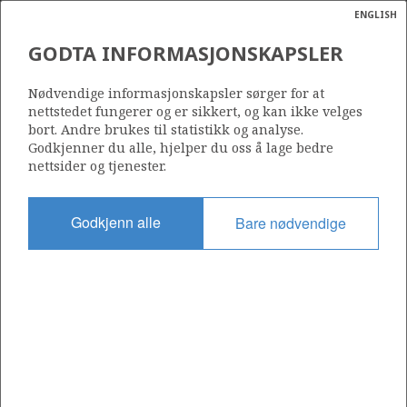
ENGLISH
Søk
N
P
MENY
GODTA INFORMASJONSKAPSLER
Ordlist
Energik
NORWEGIAN ENERGY
Nødvendige informasjonskapsler sørger for at
COMPANY ASA
nettstedet fungerer og er sikkert, og kan ikke velges
bort. Andre brukes til statistikk og analyse.
Godkjenner du alle, hjelper du oss å lage bedre
nettsider og tjenester.
Operatør for antall lisenser
0
Godkjenn alle
Bare nødvendige
Rettighetshaver i antall lisenser
0
Operatør for antall felt
0
Operatør for antall funn
0