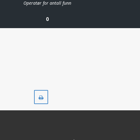
Operatør for antall funn
0
Skriv
ut