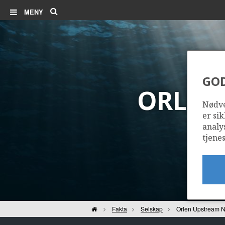
Søk
MENY
GO
ORLEN
Nødve
er sik
analy
tjenes
Hjem
Fakta
Selskap
Orlen Upstream 