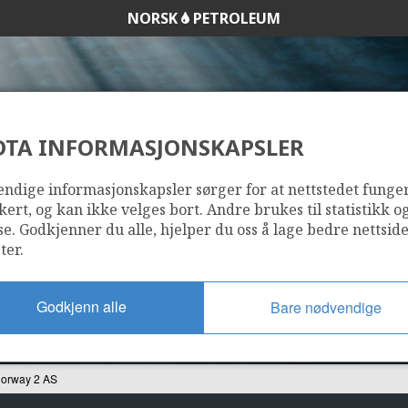
NORSK
PETROLEUM
DTA INFORMASJONSKAPSLER
 UPSTREAM NORWA
ndige informasjonskapsler sørger for at nettstedet funge
kert, og kan ikke velges bort. Andre brukes til statistikk o
se. Godkjenner du alle, hjelper du oss å lage bedre nettsid
ter.
Godkjenn alle
Bare nødvendige
Norway 2 AS