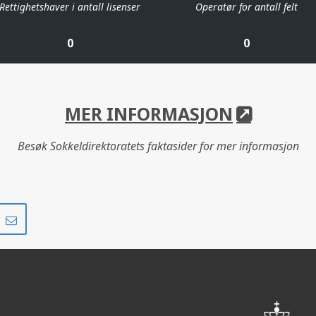
Rettighetshaver i antall lisenser
Operatør for antall felt
0
0
MER INFORMASJON
Besøk Sokkeldirektoratets faktasider for mer informasjon
Del
Del
på
i
r
LinkedIn
e-
post