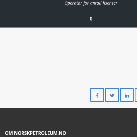
Operatør for antall lisenser
0
Del
Del
på
på
Facebook
Twitte
OM NORSKPETROLEUM.NO