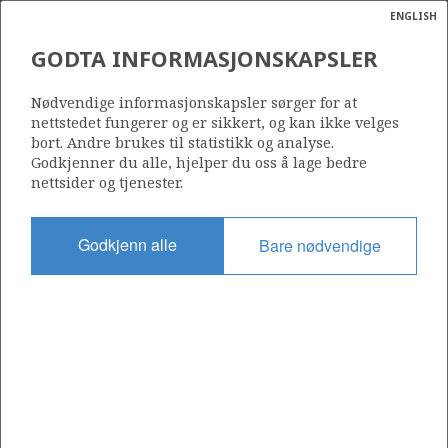
ENGLISH
Søk
N
P
MENY
GODTA INFORMASJONSKAPSLER
Ordlist
Energik
PETROLIA NORWAY AS
Nødvendige informasjonskapsler sørger for at
nettstedet fungerer og er sikkert, og kan ikke velges
bort. Andre brukes til statistikk og analyse.
Godkjenner du alle, hjelper du oss å lage bedre
nettsider og tjenester.
Operatør for antall lisenser
0
Godkjenn alle
Bare nødvendige
Rettighetshaver i antall lisenser
0
Operatør for antall felt
0
Operatør for antall funn
0